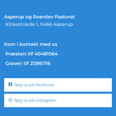
Asperup og Roerslev Pastorat
Kirkestræde 1, 5466 Asperup
Kom i kontakt med os
Præsten: tlf 40481064
Graver: tlf 21395716
følg os på facebook
følg os på instagram