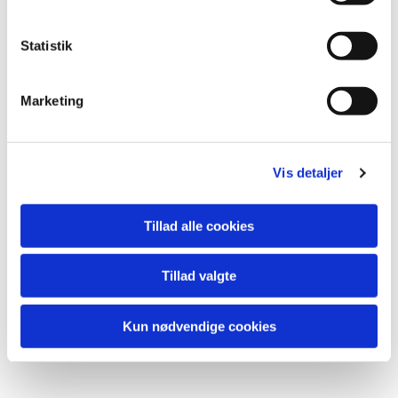
Statistik
Folkekirken om dåb
Marketing
Hvis I gerne vil vide mere om dåben, så læs med
her.
Vis detaljer
Tillad alle cookies
Tillad valgte
Godkendte navne
Kun nødvendige cookies
Vejledning om navne fra Familieretshuset.