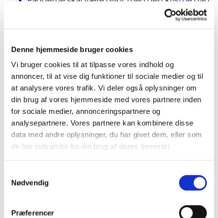
Fadderne skal være døbt med den kristne dåb
og være nået konfirmationsalderen.
Faddernes navne og adresser skal meddeles
kirkekontoret, da de noteres i Kirkebogen.
Denne hjemmeside bruger cookies
Efter dåben udleveres barnets dåbsattest.
Vi bruger cookies til at tilpasse vores indhold og
annoncer, til at vise dig funktioner til sociale medier og til
Tilknytning
at analysere vores trafik. Vi deler også oplysninger om
For at blive døbt eller få sit barn døbt, kræves det, at
din brug af vores hjemmeside med vores partnere inden
for sociale medier, annonceringspartnere og
I har eller har haft bopæl i sognet eller har særlig
analysepartnere. Vores partnere kan kombinere disse
tilknytning til sognet gennem f.eks. kirkelig
data med andre oplysninger, du har givet dem, eller som
handling (dåb / konfirmation). Hvis du er i tvivl, kan
de har indsamlet fra din brug af deres tjenester.
du kontakte kirkekontoret.
Samtykkevalg
Nødvendig
Præferencer