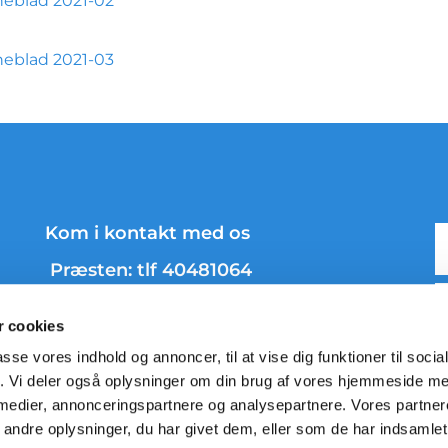
eblad 2021-02
eblad 2021-03
Kom i kontakt med os
Præsten: tlf 40481064
Graver: tlf 21395716
 cookies
passe vores indhold og annoncer, til at vise dig funktioner til soci
fik. Vi deler også oplysninger om din brug af vores hjemmeside m
 medier, annonceringspartnere og analysepartnere. Vores partne
ndre oplysninger, du har givet dem, eller som de har indsamlet 