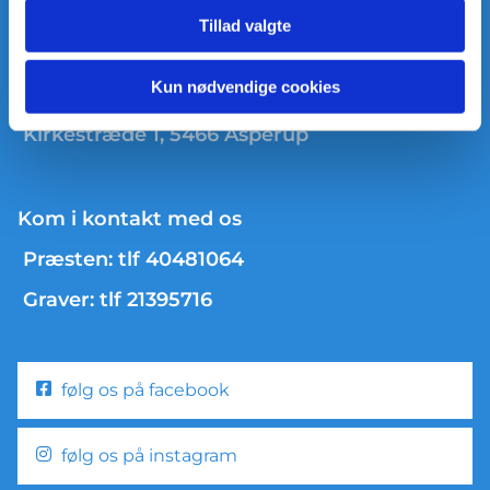
Tillad valgte
Kun nødvendige cookies
Asperup og Roerslev Pastorat
Kirkestræde 1, 5466 Asperup
Kom i kontakt med os
Præsten: tlf 40481064
Graver: tlf 21395716
følg os på facebook
følg os på instagram