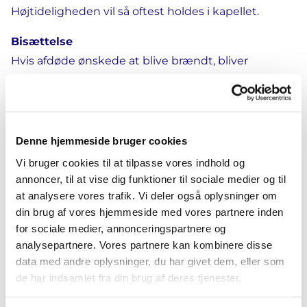
Højtideligheden vil så oftest holdes i kapellet.
Bisættelse
Hvis afdøde ønskede at blive brændt, bliver
højtideligheden, inkl. jordpåkastelse, holdt i kirken
eller i et kapel, hvorefter kisten bliver kørt til et
krematorium. Senere kan urnen nedsættes på en
kirkegård.
Denne hjemmeside bruger cookies
Vi bruger cookies til at tilpasse vores indhold og
Der er også mulighed for at få asken spredt over
annoncer, til at vise dig funktioner til sociale medier og til
havet, hvis det var afdødes ønske. I dette tilfælde
at analysere vores trafik. Vi deler også oplysninger om
skal bedemanden bruge en erklæring fra afdøde
din brug af vores hjemmeside med vores partnere inden
om ønsket.
for sociale medier, annonceringspartnere og
analysepartnere. Vores partnere kan kombinere disse
Begravelse
data med andre oplysninger, du har givet dem, eller som
Hvis afdøde ønskede at blive begravet, bliver
de har indsamlet fra din brug af deres tjenester.
højtideligheden holdt i kirken eller et kapel,