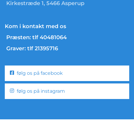
Kirkestræde 1, 5466 Asperup
Kom i kontakt med os
Præsten: tlf 40481064
Graver: tlf 21395716
følg os på facebook
følg os på instagram