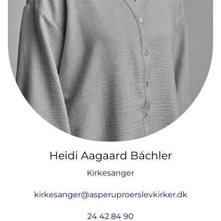
Heidi Aagaard Báchler
Kirkesanger
kirkesanger@asperuproerslevkirker.dk
24 42 84 90