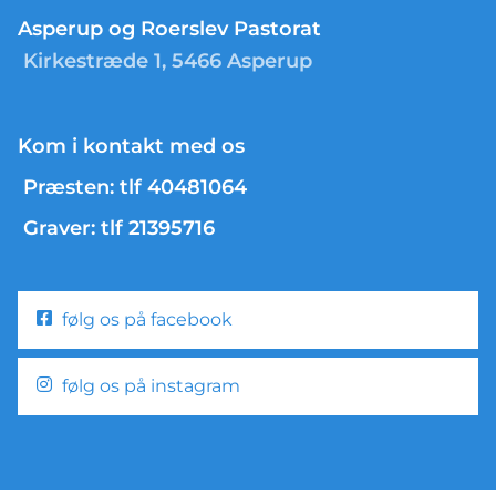
Asperup og Roerslev Pastorat
Kirkestræde 1, 5466 Asperup
Kom i kontakt med os
Præsten: tlf 40481064
Graver: tlf 21395716
følg os på facebook
følg os på instagram