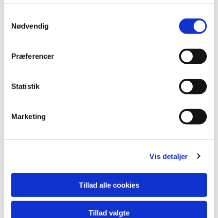
Samtykkevalg
Nødvendig
Præferencer
Statistik
Dorte Hansen
Marketing
Ledende graver
graver@asperuproerslevkirker.dk
Vis detaljer
21 39 57 16
Tillad alle cookies
Tillad valgte