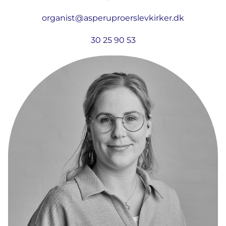
organist@asperuproerslevkirker.dk
30 25 90 53