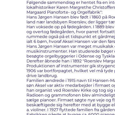
Følgende sammendrag er hentet fra en inter
lokalhistoriker Karen Margrethe Christoffers
Margaard Pianoforte- og Orgelfabrik":
Hans Jørgen Hansen blev født i 1860 på Roe
land nær landsbyen Roerslev, der ligger tæ
Han voksede op på fødegården. I 1889 blev 
og overtog fødegården, hvor parret fortsat
rummede også på et tids­punkt et gårdmejeri
ialt 6 børn, hvoraf Aksel Hansen var den før
Hans Jørgen Hansen var meget musikalsk og
musikinstrumenter. Han studerede bøger o
besøgte orgelbyggerier i Odense og Tyskla
Derefter åbnede han i 1892 "Roerslev Margaa
Produktionen af instrumenter gik strygende
1906 var bortforpagtet, hvilket vel må tyde p
drive landbrug.
Familien ændrede i 1915 navn til Hansen-
søn Aksel var aktiv medarbejder i firmaet o
han organist ved Roerslev Kirke og tog sig
Radioen og grammofonen blev almindeligt 
sælge pianoer. Firmaet søgte nye veje og fl
beskæftigede sig herefter med at bygge ell
a. violiner. I 1927 flyttede familien fra gården 
Fabrikken nåede at bygge ca. 6000 pianoer 