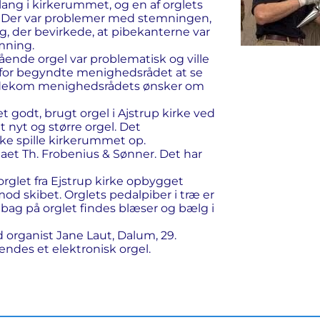
klang i kirkerummet, og en af orglets
 Der var problemer med stemningen,
ing, der bevirkede, at pibekanterne var
mning.
ående orgel var problematisk og ville
 Derfor begyndte menighedsrådet at se
imødekom menighedsrådets ønsker om
godt, brugt orgel i Ajstrup kirke ved
t nyt og større orgel. Det
kke spille kirkerummet op.
maet Th. Frobenius & Sønner. Det har
orglet fra Ejstrup kirke opbygget
od skibet. Orglets pedalpiber i træ er
 bag på orglet findes blæser og bælg i
 organist Jane Laut, Dalum, 29.
endes et elektronisk orgel.