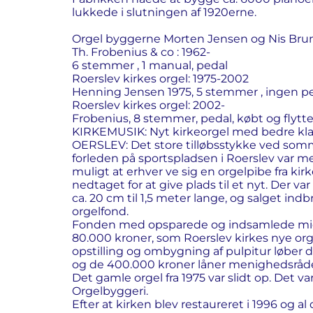
lukkede i slutningen af 1920erne.
Orgel byggerne Morten Jensen og Nis Br
Th. Frobenius & co : 1962-
6 stemmer , 1 manual, pedal
Roerslev kirkes orgel: 1975-2002
Henning Jensen 1975, 5 stemmer , ingen p
Roerslev kirkes orgel: 2002-
Frobenius, 8 stemmer, pedal, købt og flyttet 
KIRKEMUSIK: Nyt kirkeorgel med bedre kla
OERSLEV: Det store tilløbsstykke ved s
forleden på sportspladsen i Roerslev var m
muligt at erhver ve sig en orgelpibe fra kir
nedtaget for at give plads til et nyt. Der var 
ca. 20 cm til 1,5 meter lange, og salget in
orgelfond.
Fonden med opsparede og indsamlede mid
80.000 kroner, som Roerslev kirkes nye org
opstilling og ombygning af pulpitur løber d
og de 400.000 kroner låner menighedsrådet
Det gamle orgel fra 1975 var slidt op. Det va
Orgelbyggeri.
Efter at kirken blev restaureret i 1996 og 