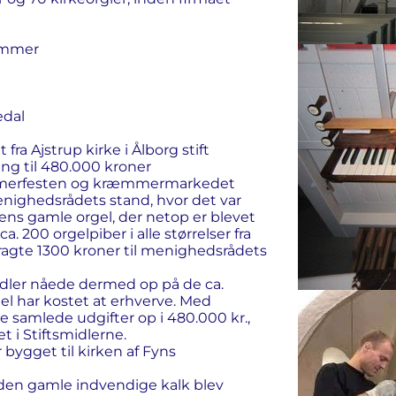
ummer
edal
fra Ajstrup kirke i Ålborg stift
ng til 480.000 kroner
ommerfesten og kræmmermarkedet
enighedsrådets stand, hvor det var
kens gamle orgel, der netop er blevet
ca. 200 orgelpiber i alle størrelser fra
dbragte 1300 kroner til menighedsrådets
ler nåede dermed op på de ca.
el har kostet at erhverve. Med
e samlede udgifter op i 480.000 kr.,
 i Stiftsmidlerne.
r bygget til kirken af Fyns
al den gamle indvendige kalk blev