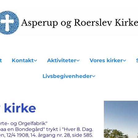
t
Kontakt
Aktiviteter
Vores kirker
Livsbegivenheder
 kirke
rte- og Orgelfabrik"
paa en Bondegård" trykt i "Hver 8. Dag.
n, 12/4 1908, 14. årgang nr. 28, side 585.