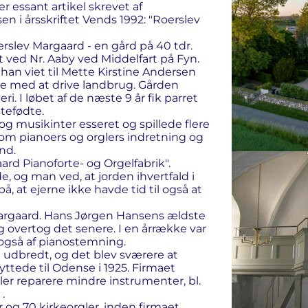
 essant artikel skrevet af
en i årsskriftet Vends 1992: "Roerslev
rslev Margaard - en gård på 40 tdr.
t ved Nr. Aaby ved Middelfart på Fyn.
han viet til Mette Kirstine Andersen
te med at drive landbrug. Gården
. I løbet af de næste 9 år fik parret
stefødte.
 musikinter esseret og spillede flere
m pianoers og orglers indretning og
nd.
rd Pianoforte- og Orgelfabrik".
, og man ved, at jorden ihvertfald i
å, at ejerne ikke havde tid til også at
Margaard. Hans Jørgen Hansens ældste
g overtog det senere. I en årrække var
 også af pianostemning.
udbredt, og det blev sværere at
yttede til Odense i 1925. Firmaet
er reparere mindre instrumenter, bl.
.
og 70 kirkeorgler, inden firmaet