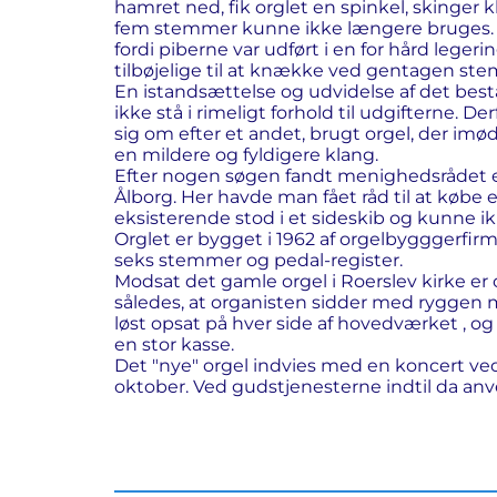
hamret ned, fik orglet en spinkel, skinger 
fem stemmer kunne ikke længere bruges.
fordi piberne var udført i en for hård leger
tilbøjelige til at knække ved gentagen ste
En istandsættelse og udvidelse af det best
ikke stå i rimeligt forhold til udgifterne.
sig om efter et andet, brugt orgel, der 
en mildere og fyldigere klang.
Efter nogen søgen fandt menighedsrådet et 
Ålborg. Her havde man fået råd til at købe e
eksisterende stod i et sideskib og kunne i
Orglet er bygget i 1962 af orgelbygggerfir
seks stemmer og pedal-register.
Modsat det gamle orgel i Roerslev kirke er 
således, at organisten sidder med ryggen m
løst opsat på hver side af hovedværket , og
en stor kasse.
Det "nye" orgel indvies med en koncert ved
oktober. Ved gudstjenesterne indtil da anv