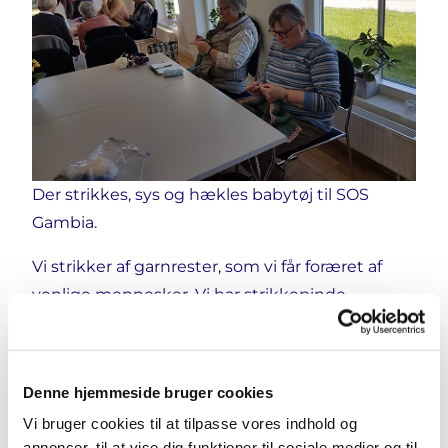
Der strikkes, sys og hækles babytøj til SOS
Gambia.
Vi strikker af garnrester, som vi får foræret af
venlige mennesker. Vi har strikkepinde,
hæklepinde og opskrifter. Så kom glad - du er
velkommen - og vi hjælper dig igang med af
fremstille babytøj og tæpper til fattige børn og
Denne hjemmeside bruger cookies
deres familier i landsbyer og helsecentre i det
Vi bruger cookies til at tilpasse vores indhold og
afrikanske land Gambia.
annoncer, til at vise dig funktioner til sociale medier og til