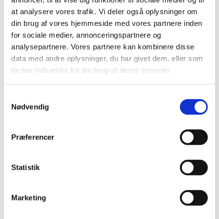
at analysere vores trafik. Vi deler også oplysninger om
Mandag i ulige uger fra kl. 13.30 – 16.00 i
din brug af vores hjemmeside med vores partnere inden
sognehuset. Der hygges med håndarbejde,
for sociale medier, annonceringspartnere og
analysepartnere. Vores partnere kan kombinere disse
snak, kaffe og hjemmebag.
data med andre oplysninger, du har givet dem, eller som
de har indsamlet fra din brug af deres tjenester.
Kontakt: Lis Kristensen, tlf. 30 30 59 93
Samtykkevalg
Nødvendig
Præferencer
Statistik
Marketing