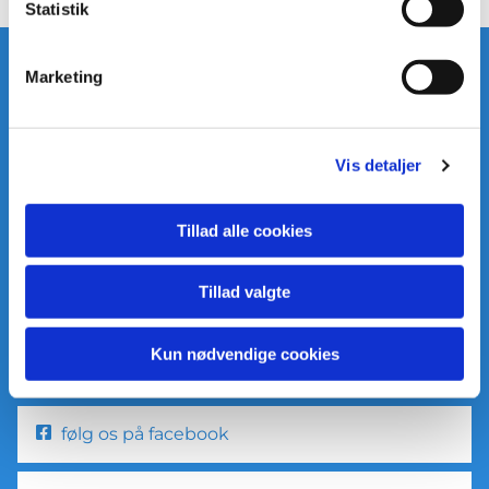
Statistik
Marketing
Asperup og Roerslev Pastorat
Vis detaljer
Kirkestræde 1, 5466 Asperup
Tillad alle cookies
Kom i kontakt med os
Tillad valgte
Præsten: tlf 40481064
Graver: tlf 21395716
Kun nødvendige cookies
følg os på facebook