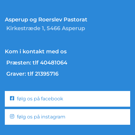
Asperup og Roerslev Pastorat
Kirkestræde 1, 5466 Asperup
Kom i kontakt med os
Præsten: tlf 40481064
Graver: tlf 21395716
følg os på facebook
følg os på instagram